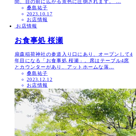
間、目の前に広がる景色に圧倒されます。 …
桑島祐子
投
2023.10.17
お店情報
稿
お店情報
日
お食事処 桜瀬
扇森稲荷神社の参道入り口にあり、オープンして4
年目になる「お食事処 桜瀬」。席はテーブル4席
とカウンターがあり、アットホームな落…
桑島祐子
投
2023.12.12
お店情報
稿
日