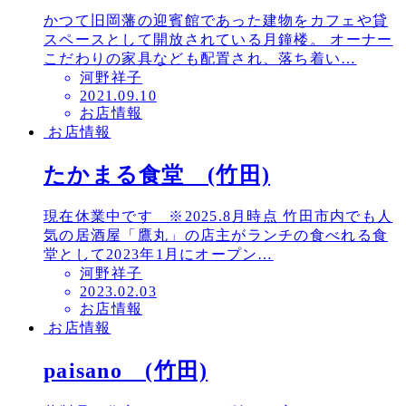
かつて旧岡藩の迎賓館であった建物をカフェや貸
スペースとして開放されている月鐘楼。 オーナー
こだわりの家具なども配置され、落ち着い…
河野祥子
投
2021.09.10
お店情報
稿
お店情報
日
たかまる食堂 (竹田)
現在休業中です ※2025.8月時点 竹田市内でも人
気の居酒屋「鷹丸」の店主がランチの食べれる食
堂として2023年1月にオープン…
河野祥子
投
2023.02.03
お店情報
稿
お店情報
日
paisano (竹田)