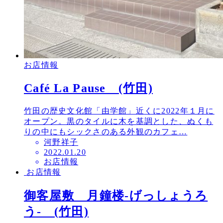
お店情報
Café La Pause (竹田)
竹田の歴史文化館「由学館」近くに2022年１月に
オープン。黒のタイルに木を基調とした、ぬくも
りの中にもシックさのある外観のカフェ…
河野祥子
投
2022.01.20
お店情報
稿
お店情報
日
御客屋敷 月鐘楼-げっしょうろ
う- (竹田)