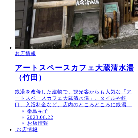
お店情報
アートスペースカフェ大蔵清水湯
（竹田）
銭湯を改修した建物で、観光客からも人気な「ア
ートスペースカフェ大蔵清水湯」。タイルや蛇
口、入浴料金など、店内のところどころに銭湯…
桑島祐子
投
2023.08.22
お店情報
稿
お店情報
日