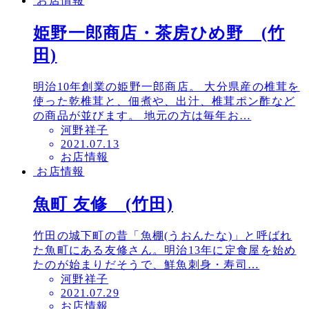
お店情報
日
姫野一郎商店・茶房ひめ野 (竹
田)
明治10年創業の姫野一郎商店。 大分県産の椎茸を
使った乾椎茸と、佃煮や、出汁、椎茸ポン酢など
の商品が並びます。 地元の方は毎年お…
河野祥子
投
2021.07.13
お店情報
稿
お店情報
日
魚町 友修 (竹田)
竹田の城下町の昔「魚棚(うおんたな)」と呼ばれ
た魚町にある友修さん。明治13年に定食屋を始め
たのが始まりだそうで、鮮魚刺身・寿司…
河野祥子
投
2021.07.29
お店情報
稿