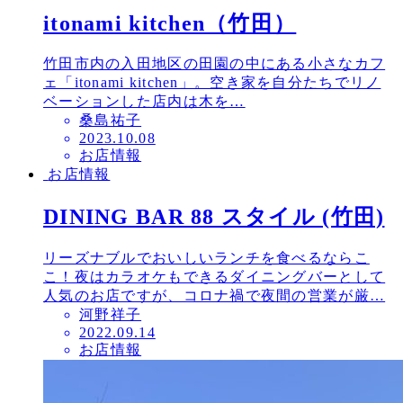
itonami kitchen（竹田）
竹田市内の入田地区の田園の中にある小さなカフ
ェ「itonami kitchen」。空き家を自分たちでリノ
ベーションした店内は木を…
桑島祐子
投
2023.10.08
お店情報
稿
お店情報
日
DINING BAR 88 スタイル (竹田)
リーズナブルでおいしいランチを食べるならこ
こ！夜はカラオケもできるダイニングバーとして
人気のお店ですが、コロナ禍で夜間の営業が厳…
河野祥子
投
2022.09.14
お店情報
稿
日