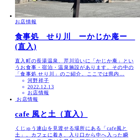
お店情報
食事処 せり川 ーかじか庵ー
(直入)
直入町の長湯温泉、芹川沿いに「かじか庵」とい
うお食事・宿泊・温泉施設があります。その中の
「食事処 せり川」のご紹介。ここでは県内…
河野祥子
投
2022.12.13
お店情報
稿
お店情報
日
cafe 風と土（直入）
くじゅう連山を見渡せる場所にある「cafe風と
土」。カフェに着き、入り口から中へ入った瞬