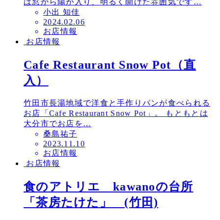
は窓から陽が入り、明るく開けた雰囲気です…
小出 知佳
投
2024.02.06
お店情報
稿
お店情報
日
Cafe Restaurant Snow Pot（直
入）
竹田市長湯地域で洋食と手作りパンが食べられる
お店「Cafe Restaurant Snow Pot」。 もともとは
大分市でお店を…
桑島祐子
投
2023.11.10
お店情報
稿
お店情報
日
食のアトリエ kawanoの台所
「茶房たけた」 (竹田)