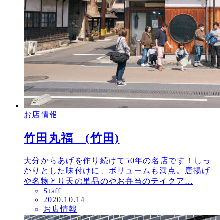
お店情報
竹田丸福 (竹田)
大分からあげを作り続けて50年の名店です！しっ
かりとした味付けに、ボリュームも満点。唐揚げ
や名物とり天の単品のやお弁当のテイクア…
Staff
投
2020.10.14
お店情報
稿