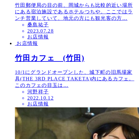
竹田郵便局の目の前、岡城からも比較的近い場所
にある宿泊施設であるホテルつちや。ここではラ
ンチ営業していて、地元の方にも観光客の方…
桑島祐子
投
2023.07.28
お店情報
稿
お店情報
日
竹田カフェ (竹田)
10/1にグランドオープンした、城下町の旧馬場家
具(THE 3RD PLACE TAKETA)内にあるカフェ。
このカフェの目玉は…
河野祥子
投
2022.10.12
お店情報
稿
日