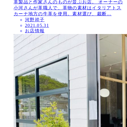
革製品と作家さんのものが並ぶお店。 オーナーの
小河さんが革職人で、革物の素材はイタリアトス
カーナ地方の牛革を使用。素材選び、裁断…
河野祥子
投
2021.05.31
お店情報
稿
日