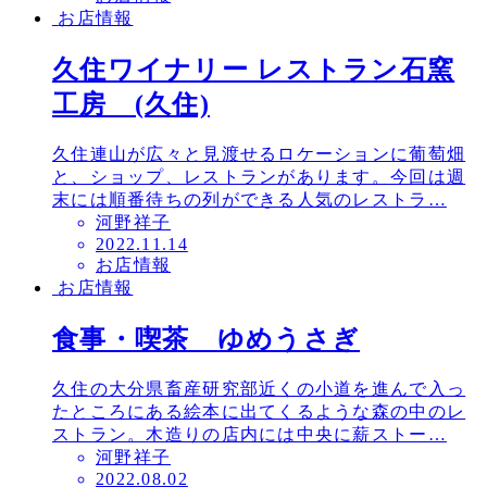
お店情報
日
久住ワイナリー レストラン石窯
工房 (久住)
久住連山が広々と見渡せるロケーションに葡萄畑
と、ショップ、レストランがあります。今回は週
末には順番待ちの列ができる人気のレストラ…
河野祥子
投
2022.11.14
お店情報
稿
お店情報
日
食事・喫茶 ゆめうさぎ
久住の大分県畜産研究部近くの小道を進んで入っ
たところにある絵本に出てくるような森の中のレ
ストラン。木造りの店内には中央に薪ストー…
河野祥子
投
2022.08.02