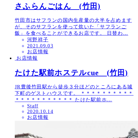
さふらんごはん (竹田)
竹田市はサフランの国内生産量の大半を占めます
が、そのサフランを使って炊いた「サフランご
飯」を食べることができるお店です。 日替わ…
河野祥子
投
2021.09.03
お店情報
稿
お店情報
日
たけた駅前ホステルcue (竹田)
JR豊後竹田駅から徒歩３分ほどのところにある城
下町のゲストハウスです。 ＊＊＊＊＊＊＊＊＊＊
＊＊＊＊＊＊＊＊＊＊＊ たけた駅前ホ…
Staff
投
2020.10.14
お店情報
稿
日