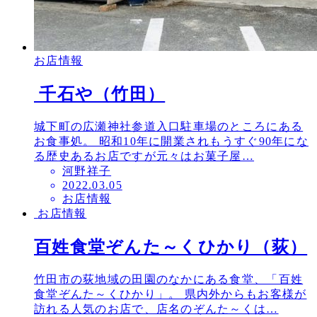
お店情報
千石や（竹田）
城下町の広瀬神社参道入口駐車場のところにある
お食事処。 昭和10年に開業されもうすぐ90年にな
る歴史あるお店ですが元々はお菓子屋…
河野祥子
投
2022.03.05
お店情報
稿
お店情報
日
百姓食堂ぞんた～くひかり（荻）
竹田市の荻地域の田園のなかにある食堂、「百姓
食堂ぞんた～くひかり」。 県内外からもお客様が
訪れる人気のお店で、店名のぞんた～くは…