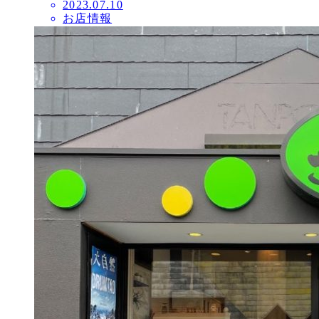
投
2023.07.10
お店情報
稿
日