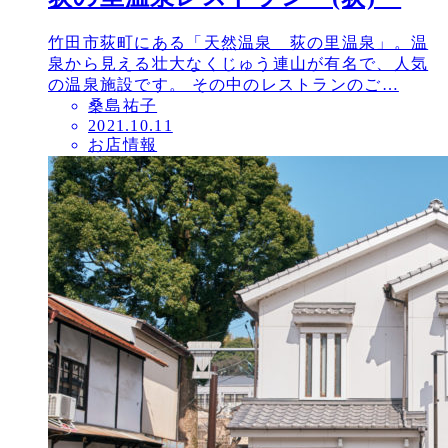
竹田市荻町にある「天然温泉 荻の里温泉」。温
泉から見える壮大なくじゅう連山が有名で、人気
の温泉施設です。 その中のレストランのご…
桑島祐子
投
2021.10.11
お店情報
稿
日