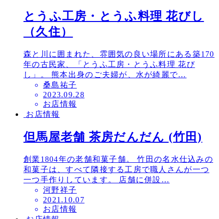
とうふ工房・とうふ料理 花びし
（久住）
森と川に囲まれた、雰囲気の良い場所にある築170
年の古民家、「とうふ工房・とうふ料理 花び
し」。 熊本出身のご夫婦が、水が綺麗で…
桑島祐子
投
2023.09.28
お店情報
稿
お店情報
日
但馬屋老舗 茶房だんだん (竹田)
創業1804年の老舗和菓子舗。 竹田の名水仕込みの
和菓子は、すべて隣接する工房で職人さんが一つ
一つ手作りしています。 店舗に併設…
河野祥子
投
2021.10.07
お店情報
稿