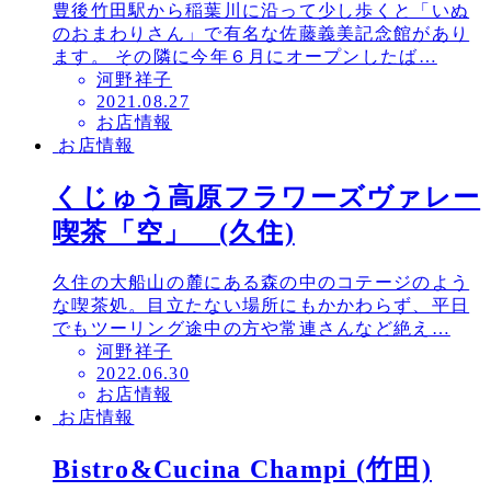
豊後竹田駅から稲葉川に沿って少し歩くと「いぬ
のおまわりさん」で有名な佐藤義美記念館があり
ます。 その隣に今年６月にオープンしたば…
河野祥子
投
2021.08.27
お店情報
稿
お店情報
日
くじゅう高原フラワーズヴァレー
喫茶「空」 (久住)
久住の大船山の麓にある森の中のコテージのよう
な喫茶処。目立たない場所にもかかわらず、平日
でもツーリング途中の方や常連さんなど絶え…
河野祥子
投
2022.06.30
お店情報
稿
お店情報
日
Bistro&Cucina Champi (竹田)