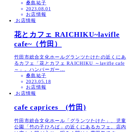
桑島祐子
投
2023.08.01
お店情報
稿
お店情報
日
花とカフェ RAICHIKU~lavifle
cafe~（竹田）
竹田市総合文化ホールグランツたけたの近くにあ
るカフェ「花とカフェ RAICHIKU ～lavifle cafe
～」。ハンバーガー…
桑島祐子
投
2023.05.18
お店情報
稿
お店情報
日
cafe caprices (竹田)
竹田市総合文化ホール「グランツたけた」、児童
公園「竹の子ひろば」の近くにあるカフェ。店内