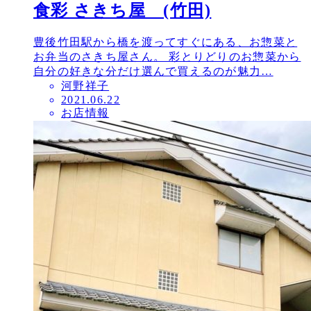
食彩 さきち屋 (竹田)
豊後竹田駅から橋を渡ってすぐにある、お惣菜と
お弁当のさきち屋さん。 彩とりどりのお惣菜から
自分の好きな分だけ選んで買えるのが魅力…
河野祥子
投
2021.06.22
お店情報
稿
日