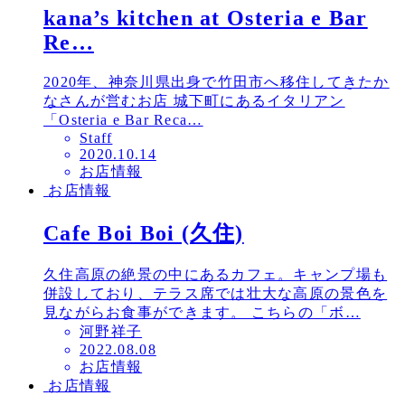
kana’s kitchen at Osteria e Bar
Re…
2020年、神奈川県出身で竹田市へ移住してきたか
なさんが営むお店 城下町にあるイタリアン
「Osteria e Bar Reca…
Staff
投
2020.10.14
お店情報
稿
お店情報
日
Cafe Boi Boi (久住)
久住高原の絶景の中にあるカフェ。キャンプ場も
併設しており、テラス席では壮大な高原の景色を
見ながらお食事ができます。 こちらの「ボ…
河野祥子
投
2022.08.08
お店情報
稿
お店情報
日