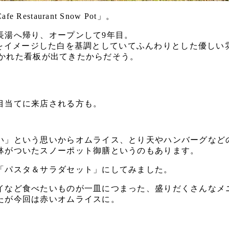
taurant Snow Pot」。
長湯へ帰り、オープンして9年目。
内は雪をイメージした白を基調としていてふんわりとした優し
と書かれた看板が出てきたからだそう。
目当てに来店される方も。
い」という思いからオムライス、とり天やハンバーグなどの
鉢がついたスノーポット御膳というのもあります。
「パスタ＆サラダセット」にしてみました。
イなど食べたいものが一皿につまった、盛りだくさんなメ
たが今回は赤いオムライスに。