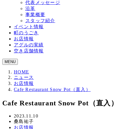
代表メッセージ
沿革
事業概要
スタッフ紹介
イベント情報
町のうごき
お店情報
アグルの実績
空き店舗情報
MENU
HOME
ニュース
お店情報
Cafe Restaurant Snow Pot（直入）
Cafe Restaurant Snow Pot（直入）
投
2023.11.10
著
桑島祐子
稿
者
カ
お店情報
日