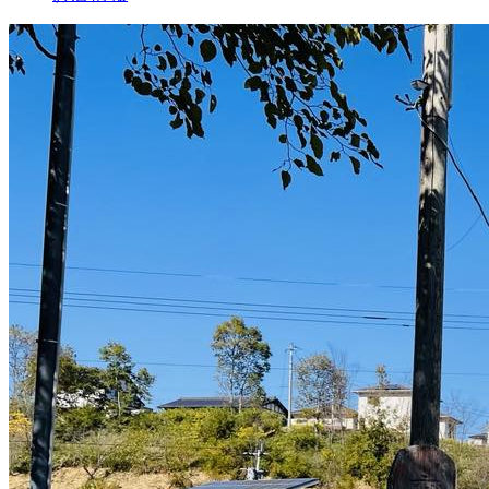
テ
ゴ
リ
ー