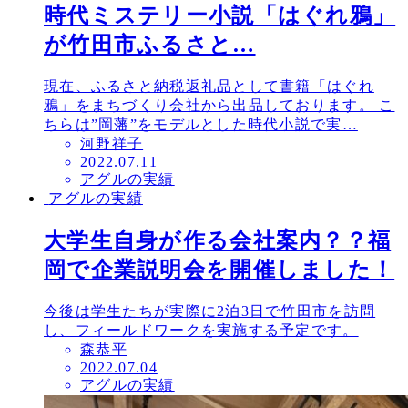
時代ミステリー小説「はぐれ鴉」
が竹田市ふるさと…
現在、ふるさと納税返礼品として書籍「はぐれ
鴉」をまちづくり会社から出品しております。 こ
ちらは”岡藩”をモデルとした時代小説で実…
河野祥子
投
2022.07.11
アグルの実績
稿
アグルの実績
日
大学生自身が作る会社案内？？福
岡で企業説明会を開催しました！
今後は学生たちが実際に2泊3日で竹田市を訪問
し、フィールドワークを実施する予定です。
森恭平
投
2022.07.04
アグルの実績
稿
日