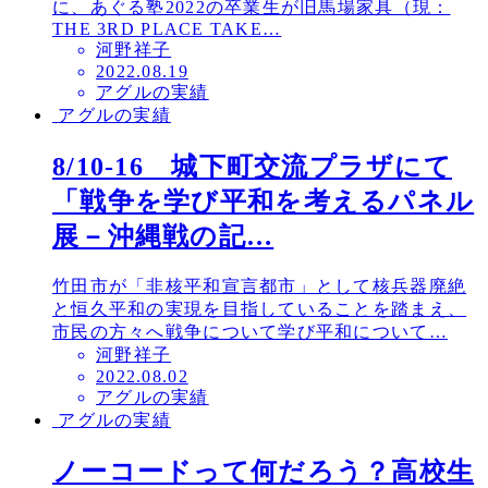
に、あぐる塾2022の卒業生が旧馬場家具（現：
THE 3RD PLACE TAKE…
河野祥子
投
2022.08.19
アグルの実績
稿
アグルの実績
日
8/10-16 城下町交流プラザにて
「戦争を学び平和を考えるパネル
展－沖縄戦の記…
竹田市が「非核平和宣言都市」として核兵器廃絶
と恒久平和の実現を目指していることを踏まえ、
市民の方々へ戦争について学び平和について…
河野祥子
投
2022.08.02
アグルの実績
稿
アグルの実績
日
ノーコードって何だろう？高校生