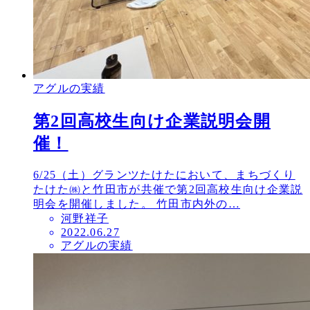
アグルの実績
第2回高校生向け企業説明会開
催！
6/25（土）グランツたけたにおいて、まちづくり
たけた㈱と竹田市が共催で第2回高校生向け企業説
明会を開催しました。 竹田市内外の…
河野祥子
投
2022.06.27
アグルの実績
稿
日