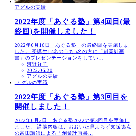
アグルの実績
2022年度「あぐる塾」第4回目(最
終回)を開催しました！
2022年6月16日「あぐる塾」の最終回を実施しま
した。 受講生12名のうち5名の方に「創業計画
書」のプレゼンテーションをしてい…
河野祥子
投
2022.06.20
アグルの実績
稿
アグルの実績
日
2022年度「あぐる塾」第3回目を
開催しました！
2022年6月2日、あぐる塾2022の第3回目を実施し
ました。 講義内容は、おおいた県よろず支援拠点
の富田講師による「創業計画書…