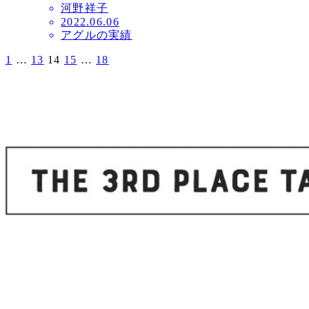
河野祥子
投
2022.06.06
アグルの実績
稿
日
1
…
13
14
15
…
18
投
稿
の
ペ
ー
ジ
送
り