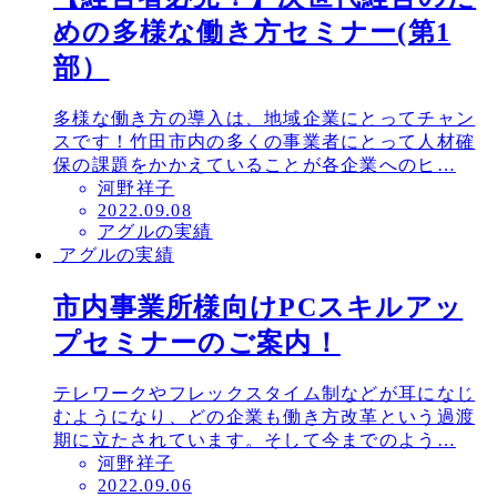
めの多様な働き方セミナー(第1
部）
多様な働き方の導入は、地域企業にとってチャン
スです！竹田市内の多くの事業者にとって人材確
保の課題をかかえていることが各企業へのヒ…
河野祥子
投
2022.09.08
アグルの実績
稿
アグルの実績
日
市内事業所様向けPCスキルアッ
プセミナーのご案内！
テレワークやフレックスタイム制などが耳になじ
むようになり、どの企業も働き方改革という過渡
期に立たされています。そして今までのよう…
河野祥子
投
2022.09.06