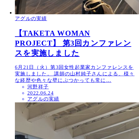
アグルの実績
【TAKETA WOMAN
PROJECT】 第3回カンファレン
スを実施しました
6月21日（火）第3回女性起業家カンファレンスを
実施しました。 講師の山村純子さんによる、様々
な経歴や色々な壁にぶつかっても常に…
河野祥子
投
2022.06.24
アグルの実績
稿
日