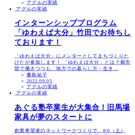
アグルの実績
稿
アグルの実績
日
インターンシッププログラム
「ゆわえば大分」竹田でお待ちし
ております！
「ゆわえば大分」にメンターとしてまちづくりた
けたが参加します！ 「ゆわえば大分」とは？都市
部で働きつつも、地方での暮らし方・生き…
桑島祐子
投
2022.09.05
アグルの実績
稿
アグルの実績
日
あぐる塾卒業生が大集合！旧馬場
家具が夢のスタートに
創業希望者のネットワークづくりで、8/6（土）