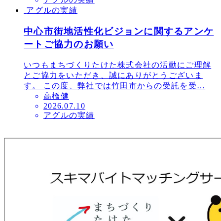
稿
アグルの実績
日
中心市街地活性化ビジョンに関するアンケ
ートご協力のお願い
いつもまちづくりたけた株式会社の活動にご理解
とご協力をいただき、誠にありがとうございま
す。 この度、弊社では竹田市からの受託を受…
高橋健
投
2026.07.10
アグルの実績
稿
日