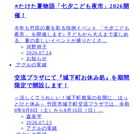
⭐たけた夏物語「七夕こども夜市」2026開
催！
今年も竹田の夏を彩る恒例イベント 「七夕こども
夜市」 を開催します♪ 子どもから大人まで楽しめ
る、夏の楽しいイベントが盛りだくさ…
河野祥子
投
2026.07.24
お知らせ
稿
アグルの実績
日
交流プラザにて『城下町お休み処』を期間
限定で開設します！
～涼しくてうれしい！城下町散策の合間に、ほっ
とひと休み～ 竹田市城下町交流プラザでは、令和
8年8月8日（土）から8月16日（日）…
森恭平
投
2026.07.23
アグルの実績
稿