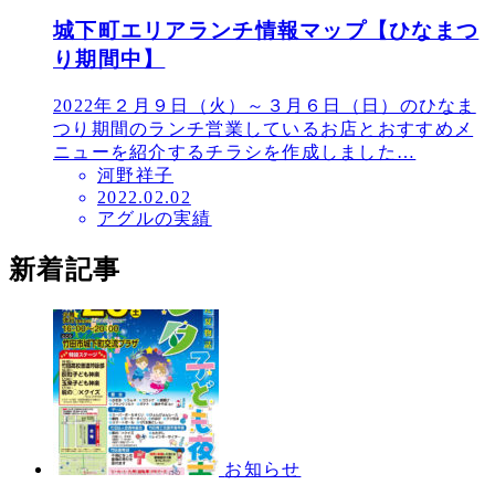
城下町エリアランチ情報マップ【ひなまつ
り期間中】
2022年２月９日（火）～３月６日（日）のひなま
つり期間のランチ営業しているお店とおすすめメ
ニューを紹介するチラシを作成しました…
河野祥子
投
2022.02.02
アグルの実績
稿
日
新着記事
お知らせ