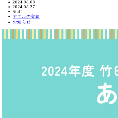
投
2024.08.08
更
2024.08.27
稿
著
Staff
新
日
カ
アグルの実績
者
日
テ
カ
お知らせ
ゴ
テ
リ
ゴ
ー
リ
ー