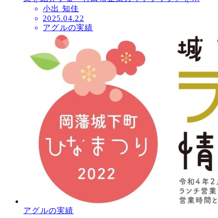
小出 知佳
投
2025.04.22
アグルの実績
稿
日
アグルの実績