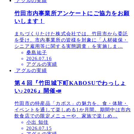
アグルの実績
日
竹田市内事業所アンケートにご協力をお願
いします！
まちづくりたけた株式会社では、竹田市から委託
を受け、市内事業所の皆様を対象に「人材確保・
シニア雇用等に関する実態調査」を実施しま…
桑島祐子
投
2026.07.16
アグルの実績
稿
アグルの実績
日
第４回『竹田城下町KABOSUでわっしょ
い♪2026』開催📣
竹田市の特産品「カボス」の魅力を、食・体験・
イベントを通して楽しめる1か月間。期間中は市内
飲食店での限定メニューや、家族で楽しめ…
小出 知佳
投
2026.07.15
アグルの実績