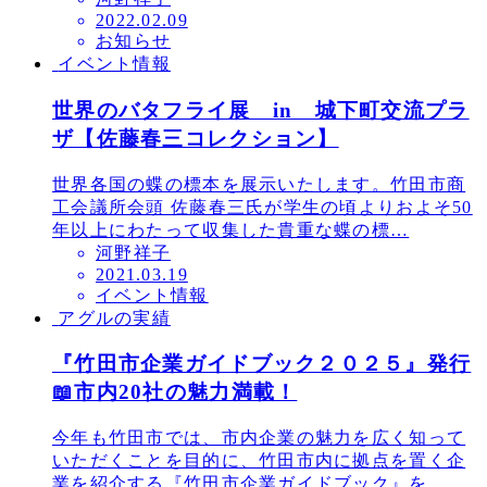
投
2022.02.09
お知らせ
稿
イベント情報
日
世界のバタフライ展 in 城下町交流プラ
ザ【佐藤春三コレクション】
世界各国の蝶の標本を展示いたします。竹田市商
工会議所会頭 佐藤春三氏が学生の頃よりおよそ50
年以上にわたって収集した貴重な蝶の標…
河野祥子
投
2021.03.19
イベント情報
稿
アグルの実績
日
『竹田市企業ガイドブック２０２５』発行
📖市内20社の魅力満載！
今年も竹田市では、市内企業の魅力を広く知って
いただくことを目的に、竹田市内に拠点を置く企
業を紹介する『竹田市企業ガイドブック』を…