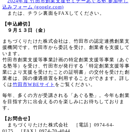
2024年度 竹田市創業支援セミナーあぐる塾 参加申し
込みフォーム (google.com)
または、チラシ裏面をFAXしてください。
【申込締切】
９月１３日（金）
まちづくりたけた株式会社は、竹田市の認定連携創業支
援機関です。竹田市から委託を受け、創業者を支援して
います。
竹田市創業支援等事業計画の特定創業支援等事業（あぐ
る塾等）を受け、竹田市が発行する「特定創業支援等事
業により支援を受けたことの証明書」の交付を受けた創
業者は、国の優遇措置を利用することができます。詳し
くは
竹田市WBEサイト
をご覧ください。
毎年、多くの方が受講される「あぐる塾」。今年も創業
を目指す方に出会えるのを楽しみにお待ちしておりま
す。
【お問合せ】
まちづくりたけた株式会社 ［電話］0974-64-
0175 ［FAX］0974-70-4044