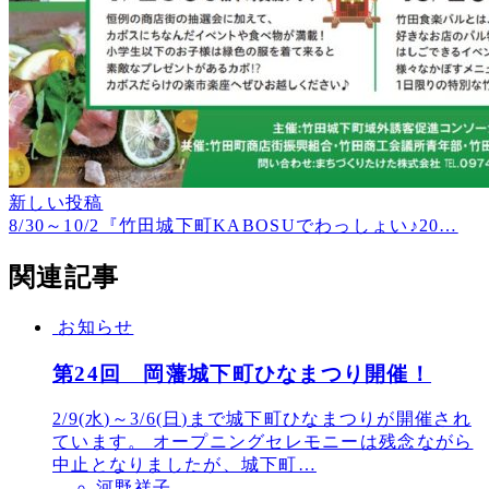
新しい投稿
8/30～10/2『竹田城下町KABOSUでわっしょい♪20…
関連記事
お知らせ
第24回 岡藩城下町ひなまつり開催！
2/9(水)～3/6(日)まで城下町ひなまつりが開催され
ています。 オープニングセレモニーは残念ながら
中止となりましたが、城下町…
河野祥子