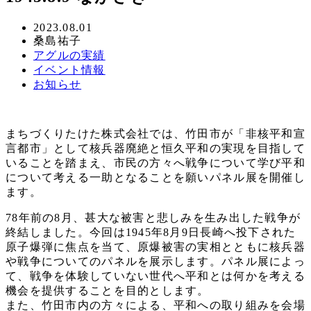
投
2023.08.01
著
桑島祐子
稿
者
カ
アグルの実績
日
テ
カ
イベント情報
ゴ
テ
カ
お知らせ
リ
ゴ
テ
ー
リ
ゴ
ー
リ
まちづくりたけた株式会社では、竹田市が「非核平和宣
ー
言都市」として核兵器廃絶と恒久平和の実現を目指して
いることを踏まえ、市民の方々へ戦争について学び平和
について考える一助となることを願いパネル展を開催し
ます。
78年前の8月、甚大な被害と悲しみを生み出した戦争が
終結しました。今回は1945年8月9日長崎へ投下された
原子爆弾に焦点を当て、原爆被害の実相とともに核兵器
や戦争についてのパネルを展示します。パネル展によっ
て、戦争を体験していない世代へ平和とは何かを考える
機会を提供することを目的とします。
また、竹田市内の方々による、平和への取り組みを会場