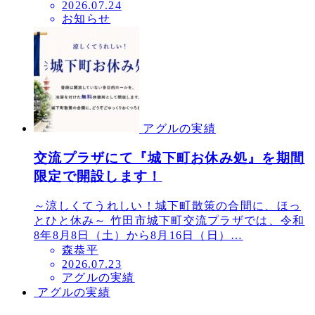
投
2026.07.24
お知らせ
稿
日
アグルの実績
交流プラザにて『城下町お休み処』を期間
限定で開設します！
～涼しくてうれしい！城下町散策の合間に、ほっ
とひと休み～ 竹田市城下町交流プラザでは、令和
8年8月8日（土）から8月16日（日）…
森恭平
投
2026.07.23
アグルの実績
稿
アグルの実績
日