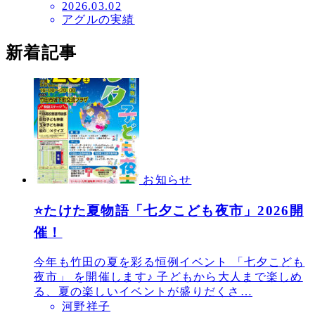
投
2026.03.02
アグルの実績
稿
日
新着記事
お知らせ
⭐たけた夏物語「七夕こども夜市」2026開
催！
今年も竹田の夏を彩る恒例イベント 「七夕こども
夜市」 を開催します♪ 子どもから大人まで楽しめ
る、夏の楽しいイベントが盛りだくさ…
河野祥子