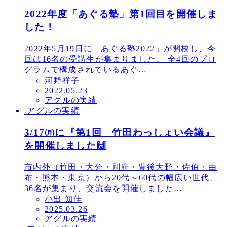
2022年度「あぐる塾」第1回目を開催しま
した！
2022年5月19日に「あぐる塾2022」が開校し、今
回は16名の受講生が集まりました。 全4回のプロ
グラムで構成されているあぐ…
河野祥子
投
2022.05.23
アグルの実績
稿
アグルの実績
日
3/17㈪に『第1回 竹田わっしょい会議』
を開催しました🙌
市内外（竹田・大分・別府・豊後大野・佐伯・由
布・熊本・東京）から20代～60代の幅広い世代、
36名が集まり、交流会を開催しました…
小出 知佳
投
2025.03.26
アグルの実績
稿