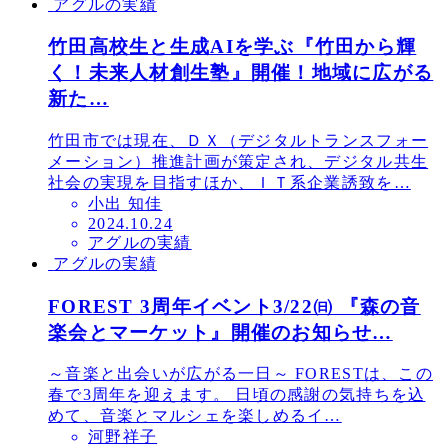
アグルの実績
日
竹田高校生と生成AIを学ぶ『竹田から輝
く！未来人材創生塾』開催！地域に広がる
新た…
竹田市では現在、ＤＸ（デジタルトランスフォー
メーション）推進計画が策定され、デジタル共生
社会の実現を目指すほか、ＩＴ系企業誘致を…
小出 知佳
投
2024.10.24
アグルの実績
稿
アグルの実績
日
FOREST 3周年イベント3/22㈰ 『森の音
楽会とマーケット』開催のお知らせ…
～音楽と出会いが広がる一日～ FORESTは、この
春で3周年を迎えます。 日頃の感謝の気持ちを込
めて、音楽とマルシェを楽しめるイ…
河野祥子