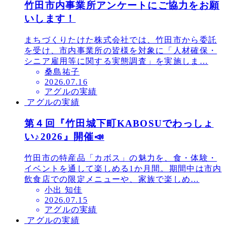
竹田市内事業所アンケートにご協力をお願
いします！
まちづくりたけた株式会社では、竹田市から委託
を受け、市内事業所の皆様を対象に「人材確保・
シニア雇用等に関する実態調査」を実施しま…
桑島祐子
投
2026.07.16
アグルの実績
稿
アグルの実績
日
第４回『竹田城下町KABOSUでわっしょ
い♪2026』開催📣
竹田市の特産品「カボス」の魅力を、食・体験・
イベントを通して楽しめる1か月間。期間中は市内
飲食店での限定メニューや、家族で楽しめ…
小出 知佳
投
2026.07.15
アグルの実績
稿
アグルの実績
日