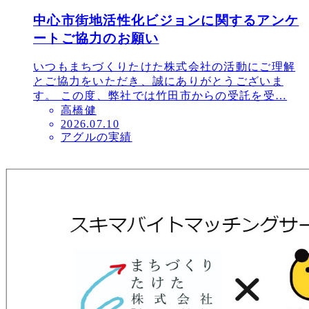
中心市街地活性化ビジョンに関するアンケ
ートご協力のお願い
いつもまちづくりたけた株式会社の活動にご理解
とご協力をいただき、誠にありがとうございま
す。 この度、弊社では竹田市からの受託を受…
高橋健
投
2026.07.10
アグルの実績
稿
日