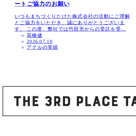
ートご協力のお願い
いつもまちづくりたけた株式会社の活動にご理解
とご協力をいただき、誠にありがとうございま
す。 この度、弊社では竹田市からの受託を受…
高橋健
投
2026.07.10
アグルの実績
稿
日