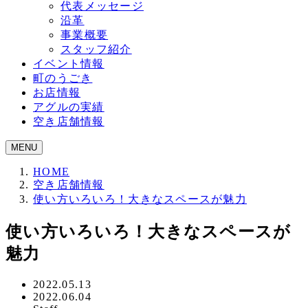
代表メッセージ
沿革
事業概要
スタッフ紹介
イベント情報
町のうごき
お店情報
アグルの実績
空き店舗情報
MENU
HOME
空き店舗情報
使い方いろいろ！大きなスペースが魅力
使い方いろいろ！大きなスペースが
魅力
投
2022.05.13
更
2022.06.04
稿