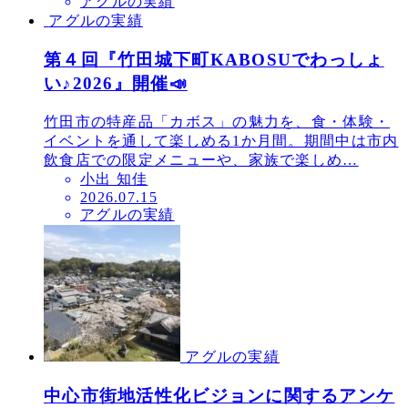
アグルの実績
稿
アグルの実績
日
第４回『竹田城下町KABOSUでわっしょ
い♪2026』開催📣
竹田市の特産品「カボス」の魅力を、食・体験・
イベントを通して楽しめる1か月間。期間中は市内
飲食店での限定メニューや、家族で楽しめ…
小出 知佳
投
2026.07.15
アグルの実績
稿
日
アグルの実績
中心市街地活性化ビジョンに関するアンケ