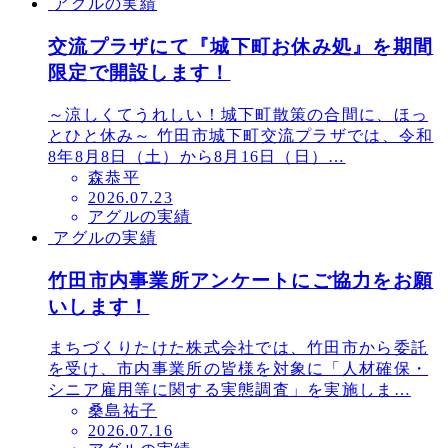
アグルの実績
日
交流プラザにて『城下町お休み処』を期間
限定で開設します！
～涼しくてうれしい！城下町散策の合間に、ほっ
とひと休み～ 竹田市城下町交流プラザでは、令和
8年8月8日（土）から8月16日（日）…
森恭平
投
2026.07.23
アグルの実績
稿
アグルの実績
日
竹田市内事業所アンケートにご協力をお願
いします！
まちづくりたけた株式会社では、竹田市から委託
を受け、市内事業所の皆様を対象に「人材確保・
シニア雇用等に関する実態調査」を実施しま…
桑島祐子
投
2026.07.16