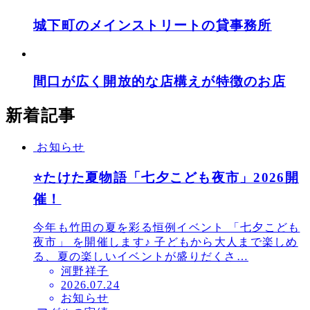
城下町のメインストリートの貸事務所
間口が広く開放的な店構えが特徴のお店
新着記事
お知らせ
⭐たけた夏物語「七夕こども夜市」2026開
催！
今年も竹田の夏を彩る恒例イベント 「七夕こども
夜市」 を開催します♪ 子どもから大人まで楽しめ
る、夏の楽しいイベントが盛りだくさ…
河野祥子
投
2026.07.24
お知らせ
稿