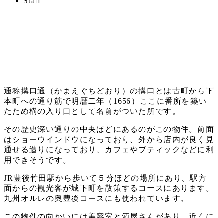
著
Staff
新
日
者
日
通称搆口通（かまえぐちどおり）の搆口とは古町から下
本町への通り筋で明暦二年（1656）ここに番所を築い
たため構の入り口として名前がついた所です。
その歴史深い通りの中央ほどにあるのがこの物件。前面
はショーウインドウになっており、外から店内が良く見
通せる造りになっており、カフェやブティックなどに利
用できそうです。
JR豊後竹田駅から歩いて５分ほどの場所にあり、駅方
面からの観光客が城下町を散策するコースにあります。
九州オルレの奥豊後コースにも使われています。
この物件の向かいには美容室と酒屋さんがあり、近くに