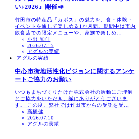
い♪2026』開催📣
竹田市の特産品「カボス」の魅力を、食・体験・
イベントを通して楽しめる1か月間。期間中は市内
飲食店での限定メニューや、家族で楽しめ…
小出 知佳
投
2026.07.15
アグルの実績
稿
アグルの実績
日
中心市街地活性化ビジョンに関するアンケ
ートご協力のお願い
いつもまちづくりたけた株式会社の活動にご理解
とご協力をいただき、誠にありがとうございま
す。 この度、弊社では竹田市からの受託を受…
高橋健
投
2026.07.10
アグルの実績
稿
日