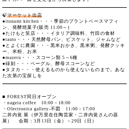
🍃
マーケット出店
●itonami kitchen・・・季節のプラントベースマフィ
ン、発酵焼菓子(販売 11:00～)
●たけもと笑店・・・イタリア調味料、竹田の食材
●tauto・・・天然酵母パン、ビスケット、ジャムなど
●とよくに農園・・・黒米おかき、黒米粥、発酵クッキ
ー、米粉、お米
●mazeru・・・スコーン類 5～6種
●碌刻・・・ベーグル、酵母スコーンなど
●タヌカ・・・使えるものから使えないものまで。あな
た次第の宝探しを
■ FOREST同日オープン
・nageia coffee 10:00－18:00
・Olectronica gallery-不図 11:00－17:00
二井内覚 展（伊万里在住陶芸家・二井内覚さんの器
展） 会期：3月13日（金）－29日（日）