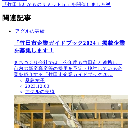
『竹田市わかものサミット５』を開催しました🌟
関連記事
アグルの実績
「竹田市企業ガイドブック2024」掲載企業
を募集します！
まちづくり会社では、今年度も竹田市と連携し、
市内の新卒高卒等の採用を予定・検討している企
業を紹介する「竹田市企業ガイドブック20…
桑島祐子
投
2023.12.03
アグルの実績
稿
日