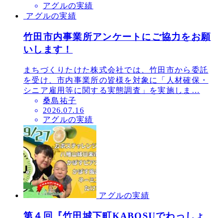
アグルの実績
稿
アグルの実績
日
竹田市内事業所アンケートにご協力をお願
いします！
まちづくりたけた株式会社では、竹田市から委託
を受け、市内事業所の皆様を対象に「人材確保・
シニア雇用等に関する実態調査」を実施しま…
桑島祐子
投
2026.07.16
アグルの実績
稿
日
アグルの実績
第４回『竹田城下町KABOSUでわっしょ