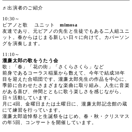
♬
出演者のご
紹介
10:30～
ピアノと歌 ユニット
mimosa
友達であり、元ピアノの先生と生徒でもある二人組ユニ
ット。春からはじまる新しい日々に向けて。カバーソン
グを演奏します。
11:10～
瀧廉太郎の歌をうたう会
歌：「春」「花の街」「さくらさくら」など
前身であるコーラス稲葉から数えて、今年で結成38年
目を迎えた合唱団です。瀧廉太郎先生の作品を中心に、
季節に合わせたさまざまな楽曲に取り組み、人生に音楽
がある喜び、仲間とともに歌う楽しさを感じながら、
日々活動しています。
月に4回、金曜日または土曜日に、瀧廉太郎記念館の蔵
にて練習を行っています。
瀧廉太郎追悼祭と生誕祭をはじめ、春・秋・クリスマス
の年5回、コンサートを開催しています。