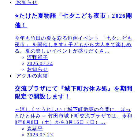
お知らせ
⭐たけた夏物語「七夕こども夜市」2026開
催！
今年も竹田の夏を彩る恒例イベント 「七夕こども
夜市」 を開催します♪ 子どもから大人まで楽しめ
る、夏の楽しいイベントが盛りだくさ…
河野祥子
投
2026.07.24
お知らせ
稿
アグルの実績
日
交流プラザにて『城下町お休み処』を期間
限定で開設します！
～涼しくてうれしい！城下町散策の合間に、ほっ
とひと休み～ 竹田市城下町交流プラザでは、令和
8年8月8日（土）から8月16日（日）…
森恭平
投
2026.07.23