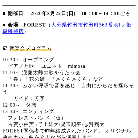
■
開催日
2026年3月22日(日) 10：00－14：30
ごろ
■ 会場 FOREST
（
大分県竹田市竹田町563番地1／旧
森機械店
）
🍃
音楽会プログラム
10:30～ オープニング
ピアノと歌 ユニット mimosa
11:10～ 瀧廉太郎の歌をうたう会
「春」「花の街」「さくらさくら」など
11:30～ ふかい呼吸で音を感じ、自由にからだを揺らそ
う
ガイド：芳字
12:00～ 休憩
13:30～ エンディング
フォレストバンド（仮）
古賀小由実 /野上雄大/児玉順平/志賀翔太
FOREST関係者で昨年結成されたバンド。 オリジナル
曲やカバー曲を交えながら演奏します。