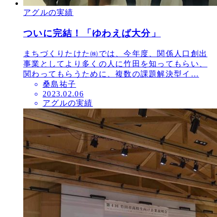
アグルの実績
ついに完結！「ゆわえば大分」
まちづくりたけた㈱では、今年度、関係人口創出
事業としてより多くの人に竹田を知ってもらい、
関わってもらうために、複数の課題解決型イ…
桑島祐子
投
2023.02.06
アグルの実績
稿
日