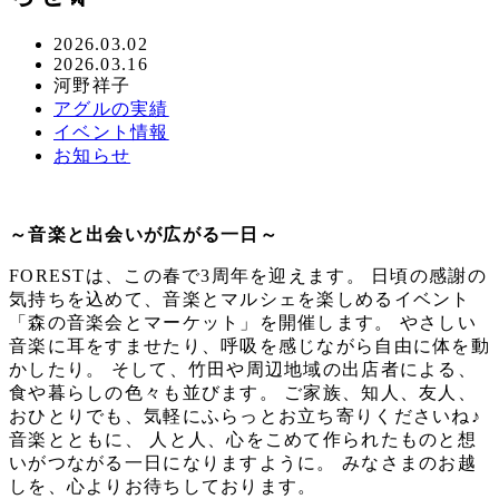
投
2026.03.02
更
2026.03.16
稿
著
河野祥子
新
日
者
カ
アグルの実績
日
テ
カ
イベント情報
ゴ
テ
カ
お知らせ
リ
ゴ
テ
ー
リ
ゴ
ー
リ
～音楽と出会いが広がる一日～
ー
FORESTは、この春で3周年を迎えます。 日頃の感謝の
気持ちを込めて、音楽とマルシェを楽しめるイベント
「森の音楽会とマーケット」を開催します。 やさしい
音楽に耳をすませたり、呼吸を感じながら自由に体を動
かしたり。 そして、竹田や周辺地域の出店者による、
食や暮らしの色々も並びます。 ご家族、知人、友人、
おひとりでも、気軽にふらっとお立ち寄りくださいね♪
音楽とともに、 人と人、心をこめて作られたものと想
いがつながる一日になりますように。 みなさまのお越
しを、心よりお待ちしております。