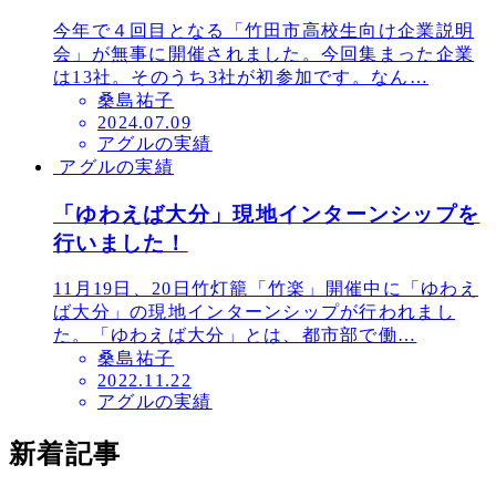
今年で４回目となる「竹田市高校生向け企業説明
会」が無事に開催されました。今回集まった企業
は13社。そのうち3社が初参加です。なん…
桑島祐子
投
2024.07.09
アグルの実績
稿
アグルの実績
日
「ゆわえば大分」現地インターンシップを
行いました！
11月19日、20日竹灯籠「竹楽」開催中に「ゆわえ
ば大分」の現地インターンシップが行われまし
た。「ゆわえば大分」とは、都市部で働…
桑島祐子
投
2022.11.22
アグルの実績
稿
日
新着記事