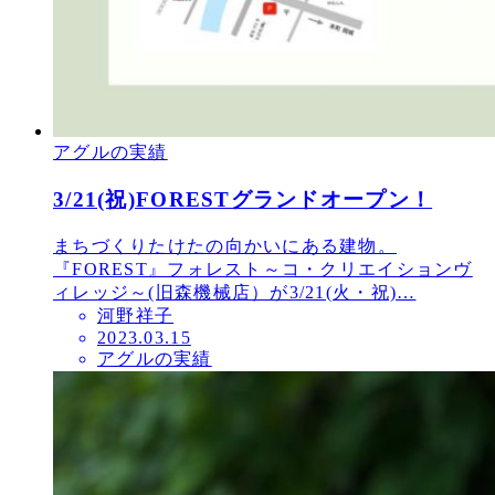
アグルの実績
3/21(祝)FORESTグランドオープン！
まちづくりたけたの向かいにある建物。
『FOREST』フォレスト～コ・クリエイションヴ
ィレッジ～(旧森機械店）が3/21(火・祝)…
河野祥子
投
2023.03.15
アグルの実績
稿
日