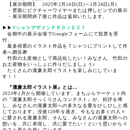
【展示期間】 2025年2月14日(日)～2月24日(月)
・壁面にピクチャーワイヤーまたは押しピンでの展示
・展示期間終了後に作品は返却いたします。
▶▶
TシャツデザインＰＲＯＪＥＣＴ
会期中の展示会場でGoogleフォームにて投票を受
付。
最多得票のイラスト作品をＴシャツにプリントして作
者へ贈呈🎁
竹田の土産物として商品化したい！みなさん、竹田の
お土産物をいっしょに作りだしましょう♪
たくさんの瀧廉太郎イラストを楽しみにしていま
す！！
『瀧廉太郎イラスト展』とは…
2023年2月から開催しています、まちぷらマーケット内
の『瀧廉太郎そっくりさんコンテスト』が、好評を博
し、みなさんの瀧廉太郎への多大なる愛をひしひしと感
じております。没後120年を過ぎ、今もなお多くの人々
に愛される瀧廉太郎。そんな、みなさんの瀧廉太郎への
想いを、共に表現し、共に愛でたい！という思いからイ
ラスト展を企画しています。