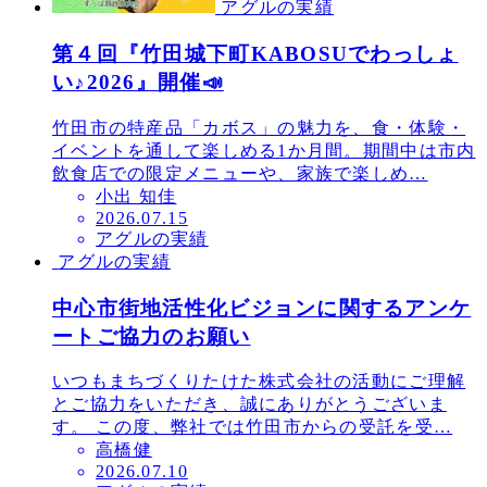
アグルの実績
第４回『竹田城下町KABOSUでわっしょ
い♪2026』開催📣
竹田市の特産品「カボス」の魅力を、食・体験・
イベントを通して楽しめる1か月間。期間中は市内
飲食店での限定メニューや、家族で楽しめ…
小出 知佳
投
2026.07.15
アグルの実績
稿
アグルの実績
日
中心市街地活性化ビジョンに関するアンケ
ートご協力のお願い
いつもまちづくりたけた株式会社の活動にご理解
とご協力をいただき、誠にありがとうございま
す。 この度、弊社では竹田市からの受託を受…
高橋健
投
2026.07.10