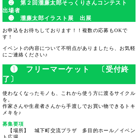
❷ 第２回瀧廉太郎そっくりさんコンテスト
出場者
❸ 瀧廉太郎イラスト展 出展
お申込をお待ちしております！！複数の応募もOKで
す！
イベントの内容について不明点がありましたら、お気軽
にご連絡ください♪
❶ フリーマーケット 〔受付終
了〕
使わなくなったモノも、これから使う方に渡るサイクル
を。
作家さんや生産者さんから手渡しでお買い物できるトキ
メキを♪
募集要項
【場所】 城下町交流プラザ 多目的ホール／イベン
ト広場