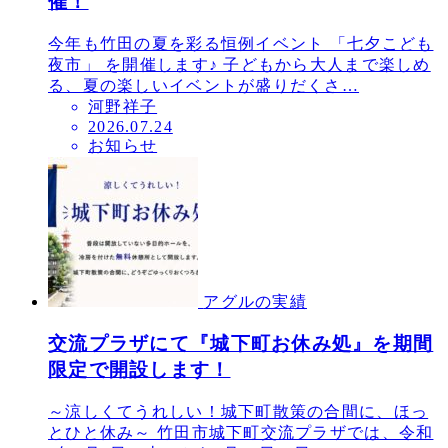
催！
今年も竹田の夏を彩る恒例イベント 「七夕こども
夜市」 を開催します♪ 子どもから大人まで楽しめ
る、夏の楽しいイベントが盛りだくさ…
河野祥子
投
2026.07.24
お知らせ
稿
日
アグルの実績
交流プラザにて『城下町お休み処』を期間
限定で開設します！
～涼しくてうれしい！城下町散策の合間に、ほっ
とひと休み～ 竹田市城下町交流プラザでは、令和