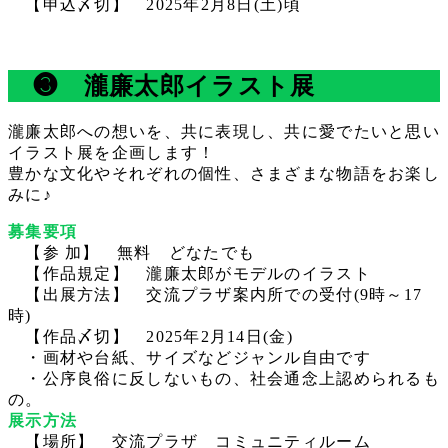
【申込〆切】 2025年2月8日(土)頃
❸
瀧廉太郎イラスト展
瀧廉太郎への想いを、共に表現し、共に愛でたいと思い
イラスト展を企画します！
豊かな文化やそれぞれの個性、さまざまな物語をお楽し
みに♪
募集要項
【参 加】 無料 どなたでも
【作品規定】 瀧廉太郎がモデルのイラスト
【出展方法】 交流プラザ案内所での受付(9時～17
時)
【作品〆切】 2025年2月14日(金)
・画材や台紙、サイズなどジャンル自由です
・公序良俗に反しないもの、社会通念上認められるも
の。
展示方法
【場所】 交流プラザ コミュニティルーム