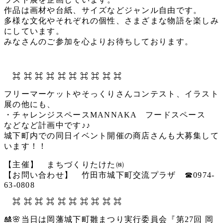
作品は画材や台紙、サイズなどジャンル自由です。
多様な文化やそれぞれの個性、さまざまな物語を楽しみ
にしています。
みなさんのご参加を心よりお待ちしております。
⌘ ⌘ ⌘ ⌘ ⌘ ⌘ ⌘ ⌘ ⌘ ⌘
フリーマーケットやそっくりさんコンテスト、イラスト
展の他にも、
・チャレンジスペースMANNAKA フードスペース
などなど計画中です♪♪
城下町内での同日イベント開催の商店さんも大募集して
います！！
【主催】 まちづくりたけた㈱
【お問い合わせ】 竹田市城下町交流プラザ ☎0974-
63-0808
⌘ ⌘ ⌘ ⌘ ⌘ ⌘ ⌘ ⌘ ⌘ ⌘
🎎🌸当日は岡藩城下町雛まつり実行委員会『第27回 岡