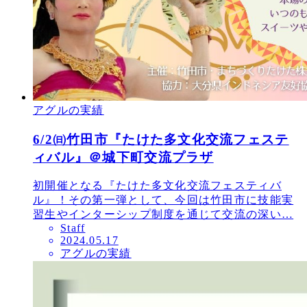
アグルの実績
6/2㈰竹田市『たけた多文化交流フェステ
ィバル』＠城下町交流プラザ
初開催となる『たけた多文化交流フェスティバ
ル』！その第一弾として、今回は竹田市に技能実
習生やインターシップ制度を通じて交流の深い…
Staff
投
2024.05.17
アグルの実績
稿
日