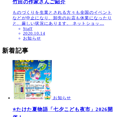
竹田の作家さんご紹介
ものづくりを生業とされる方々も全国のイベント
などが中止になり、卸先のお店も休業になったり
と、厳しい状況にあります。 ネットショッ…
Staff
投
2020.10.14
お知らせ
稿
日
新着記事
お知らせ
⭐たけた夏物語「七夕こども夜市」2026開