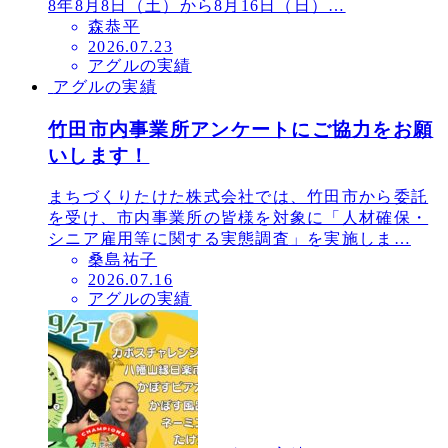
8年8月8日（土）から8月16日（日）…
森恭平
投
2026.07.23
アグルの実績
稿
アグルの実績
日
竹田市内事業所アンケートにご協力をお願
いします！
まちづくりたけた株式会社では、竹田市から委託
を受け、市内事業所の皆様を対象に「人材確保・
シニア雇用等に関する実態調査」を実施しま…
桑島祐子
投
2026.07.16
アグルの実績
稿
日