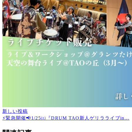
新しい投稿
⚡緊急開催📢1/25㈯『DRUM TAO新人ゲリラライブin…