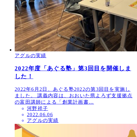
アグルの実績
2022年度「あぐる塾」第3回目を開催しま
した！
2022年6月2日、あぐる塾2022の第3回目を実施し
ました。 講義内容は、おおいた県よろず支援拠点
の富田講師による「創業計画書…
河野祥子
投
2022.06.06
アグルの実績
稿
日