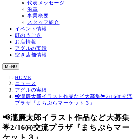
代表メッセージ
沿革
事業概要
スタッフ紹介
イベント情報
町のうごき
お店情報
アグルの実績
空き店舗情報
MENU
HOME
ニュース
アグルの実績
📢瀧廉太郎イラスト作品など大募集🌟2/16㈰交流
プラザ『まちぷらマーケット３』
📢瀧廉太郎イラスト作品など大募集
🌟2/16㈰交流プラザ『まちぷらマー
ケット３』