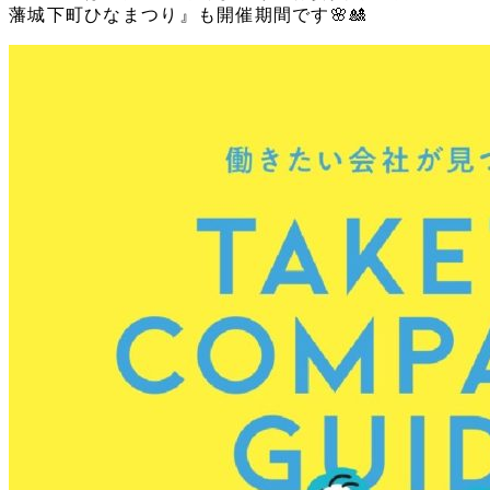
藩城下町ひなまつり』も開催期間です🌸🎎