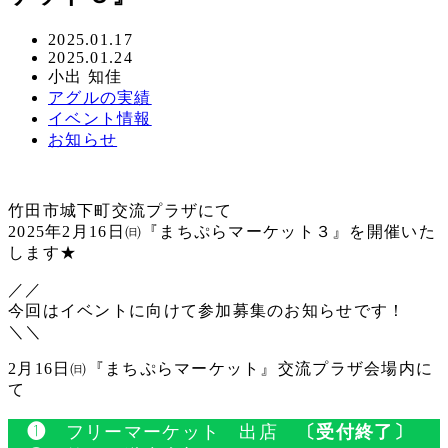
投
2025.01.17
更
2025.01.24
稿
著
小出 知佳
新
日
者
カ
アグルの実績
日
テ
カ
イベント情報
ゴ
テ
カ
お知らせ
リ
ゴ
テ
ー
リ
ゴ
ー
リ
竹田市城下町交流プラザにて
ー
2025年2月16日㈰『まちぷらマーケット３』を開催いた
します★
／／
今回はイベントに向けて参加募集のお知らせです！
＼＼
2月16日㈰『まちぷらマーケット』交流プラザ会場内に
て
❶
フリーマーケット 出店
〔受付終了〕