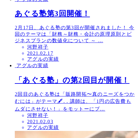
あぐる塾第3回開催！
2月17日、あぐる塾の第3回が開催されました！ 今
回のテーマは「財務～財務・会計の原理原則とビ
ジネスプランの数値化について ～ …
河野祥子
投
2021.02.17
アグルの実績
稿
アグルの実績
日
「あぐる塾」の第2回目が開催！
2回目のあぐる塾は「販路開拓〜真のニーズをつか
むには」がテーマ🖋. . 講師は、「1円の広告費も
ムダにさせない！」をモットーにブ…
河野祥子
投
2021.02.03
アグルの実績
稿
日