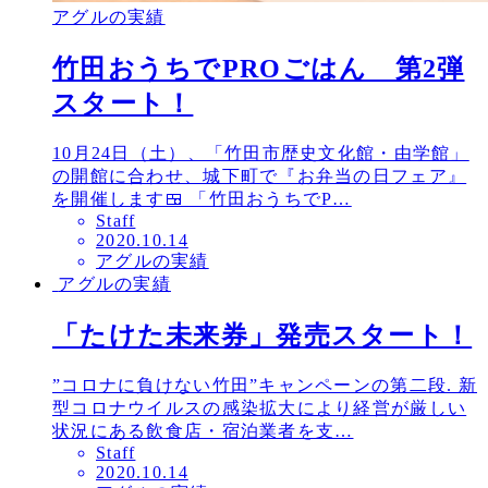
アグルの実績
竹田おうちでPROごはん 第2弾
スタート！
10月24日（土）、「竹田市歴史文化館・由学館」
の開館に合わせ、城下町で『お弁当の日フェア』
を開催します🍱 「竹田おうちでP…
Staff
投
2020.10.14
アグルの実績
稿
アグルの実績
日
「たけた未来券」発売スタート！
”コロナに負けない竹田”キャンペーンの第二段. 新
型コロナウイルスの感染拡大により経営が厳しい
状況にある飲食店・宿泊業者を支…
Staff
投
2020.10.14