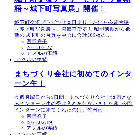
語～城下町写真展」開催！
城下町交流プラザでは本日より「たけた今昔物語
～城下町写真展～」開催中です！ 昭和初期から後
期の城下町の写真を中心に合計386枚の…
河野祥子
投
2021.02.27
アグルの実績
稿
アグルの実績
日
まちづくり会社に初めてのインタ
ーン生！
今週月曜日から5日間、まちづくり会社では初とな
るインターン生の受け入れを行ないました😆. 今回
インターンに来てくれたのは、竹田南…
河野祥子
投
2021.02.19
アグルの実績
稿
アグルの実績
日