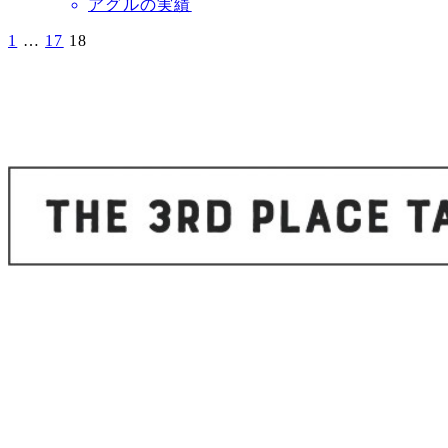
アグルの実績
稿
日
1
…
17
18
投
稿
の
ペ
ー
ジ
送
り