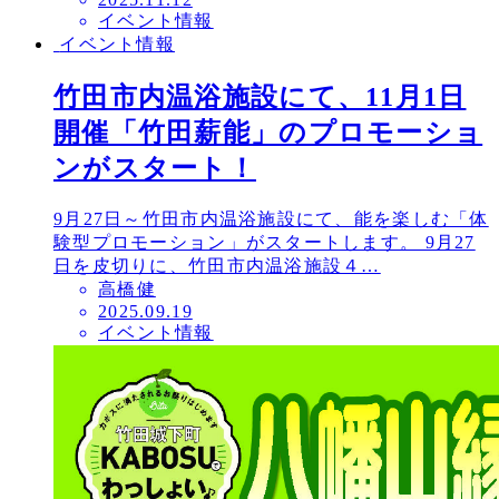
イベント情報
稿
イベント情報
日
竹田市内温浴施設にて、11月1日
開催「竹田薪能」のプロモーショ
ンがスタート！
9月27日～竹田市内温浴施設にて、能を楽しむ「体
験型プロモーション」がスタートします。 9月27
日を皮切りに、竹田市内温浴施設４…
高橋健
投
2025.09.19
イベント情報
稿
日