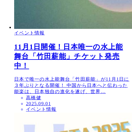
イベント情報
11月1日開催！日本唯一の水上能
舞台「竹田薪能」チケット発売
中！
日本で唯一の水上能舞台「竹田薪能」が11月1日に
３年ぶりとなる開催！ 中国から日本へと伝わった
能楽は、日本独自の進化を遂げ、世界…
高橋健
投
2025.09.01
イベント情報
稿
日