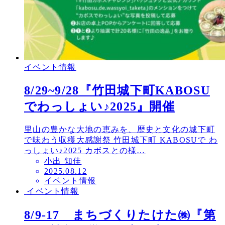
イベント情報
8/29~9/28『竹田城下町KABOSU
でわっしょい♪2025』開催
里山の豊かな大地の恵みを、歴史と文化の城下町
で味わう収穫大感謝祭 竹田城下町 KABOSUで わ
っしょい♪2025 カボスとの様…
小出 知佳
投
2025.08.12
イベント情報
稿
イベント情報
日
8/9-17 まちづくりたけた㈱『第