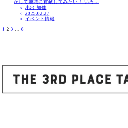
かして地域に貢献してみたい！ いろ…
小出 知佳
投
2025.02.27
イベント情報
稿
日
1
2
3
…
8
投
稿
の
ペ
ー
ジ
送
り