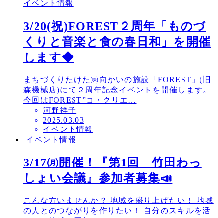
イベント情報
3/20(祝)FOREST２周年「ものづ
くりと音楽と食の春日和」を開催
します◆
まちづくりたけた㈱向かいの施設「FOREST」(旧
森機械店)にて２周年記念イベントを開催します。
今回はFOREST”コ・クリエ…
河野祥子
投
2025.03.03
イベント情報
稿
イベント情報
日
3/17㈪開催！『第1回 竹田わっ
しょい会議』参加者募集📣
こんな方いませんか？ 地域を盛り上げたい！ 地域
の人とのつながりを作りたい！ 自分のスキルを活