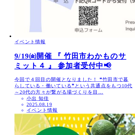
イベント情報
9/19㈮開催 『 竹田市わかものサ
ミット４ 』 参加者受付中📢
今回で４回目の開催となりました！ ❝竹田市で暮
らしている・働いている❞という共通点をもつ10代
～20代の方々が繋がる場づくりを目…
小出 知佳
投
2025.08.19
イベント情報
稿
日