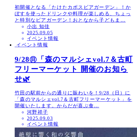
初開催となる「たけたカボスビアガーデン」！か
ぼすを使ったドリンクや料理が楽しめる、ちょっ
と特別なビアガーデン！おとなから子どもま…
小出 知佳
投
2025.09.05
イベント情報
稿
イベント情報
日
9/28㊐「森のマルシェvol.7＆古町
フリーマーケット 開催のお知ら
せ🌿
竹田の駅前からの通りに賑わいを！9/28（日）に
「森のマルシェvol.7＆古町フリーマーケット」を
開催いたします。からだが喜ぶ食…
河野祥子
投
2025.09.03
イベント情報
稿
日