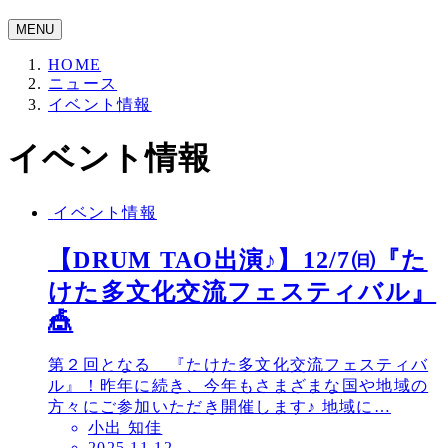
MENU
HOME
ニュース
イベント情報
イベント情報
イベント情報
【DRUM TAO出演♪】12/7㈰『た
けた多文化交流フェスティバル』
🎪
第２回となる 『たけた多文化交流フェスティバ
ル』！昨年に続き、今年もさまざまな国や地域の
方々にご参加いただき開催します♪ 地域に…
小出 知佳
投
2025.11.12