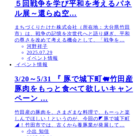
５回戦争を学び平和を考えるパネ
ル展～還らぬ空…
まちづくりたけた株式会社（所在地：大分県竹田
市）は、戦争の記憶を次世代へと語り継ぎ、平和
の尊さを改めて考える機会として、「戦争を…
河野祥子
投
2025.07.29
イベント情報
稿
イベント情報
日
3/20～5/31 『 豚で城下町🐖竹田産
豚肉をもっと食べて欲しいキャン
ペーン …
竹田産の豚肉を、さまざまな料理で、もーっと楽
しんでほしい！というのが、今回の◤豚で城下町
◢！竹田市では、古くから養豚業が発展して…
小出 知佳