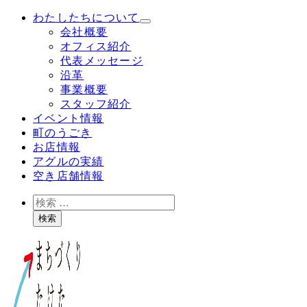
メ
わたしたちについて
イ
会社概要
ン
オフィス紹介
コ
代表メッセージ
ン
沿革
テ
事業概要
ン
スタッフ紹介
ツ
イベント情報
へ
町のうごき
移
お店情報
動
アグルの実績
空き店舗情報
検
索
検索