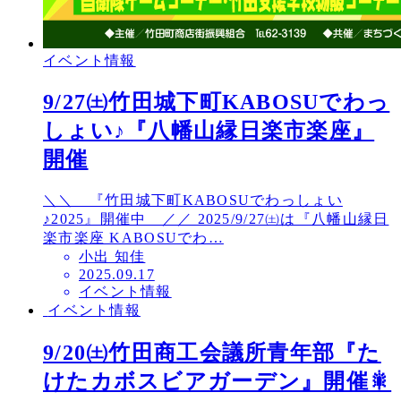
イベント情報
9/27㈯竹田城下町KABOSUでわっ
しょい♪『八幡山縁日楽市楽座』
開催
＼＼ 『竹田城下町KABOSUでわっしょい
♪2025』開催中 ／／ 2025/9/27㈯は『八幡山縁日
楽市楽座 KABOSUでわ…
小出 知佳
投
2025.09.17
イベント情報
稿
イベント情報
日
9/20㈯竹田商工会議所青年部『た
けたカボスビアガーデン』開催🎇