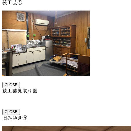
荻工芸①
CLOSE
荻工芸見取り図
CLOSE
旧みゆき⑤